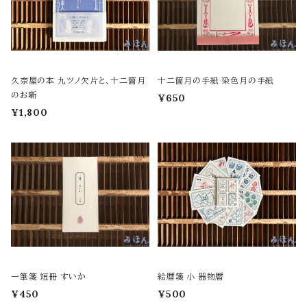
久奈屋の本 九ツノ欠片と、十二箇月
十二箇月の手紙 染色月の手紙
のお噺
¥650
¥1,800
一筆箋 短冊 すいか
絵暦箋 小 器物暦
¥450
¥500