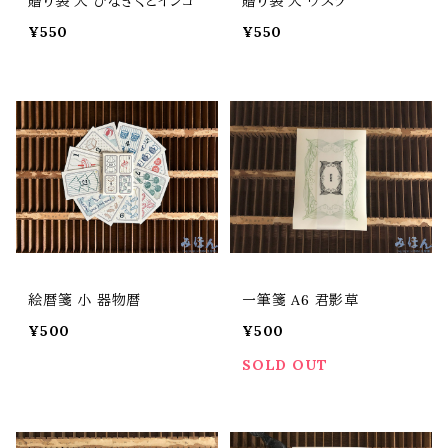
贈り袋 大 ひなぎくとインコ
贈り袋 大 ウズラ
¥550
¥550
絵暦箋 小 器物暦
一筆箋 A6 君影草
¥500
¥500
SOLD OUT