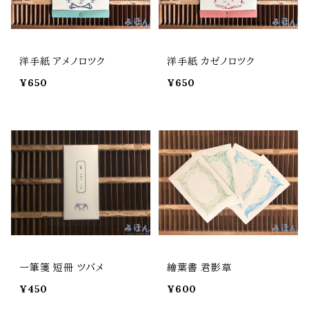
洋手紙 アメノロツク
洋手紙 カゼノロツク
¥650
¥650
一筆箋 短冊 ツバメ
繪葉書 君影草
¥450
¥600