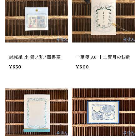
封緘紙 小 猫ノ町ノ蔵書票
一筆箋 A6 十二箇月のお噺
¥650
¥600