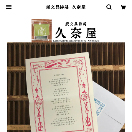
紙文具拵処 久奈屋