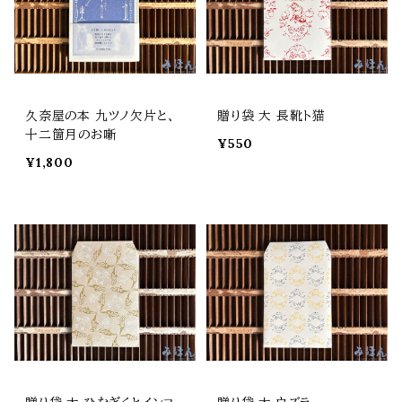
久奈屋の本 九ツノ欠片と、
贈り袋 大 長靴ト猫
十二箇月のお噺
¥550
¥1,800