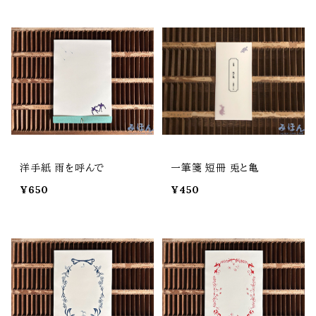
洋手紙 雨を呼んで
一筆箋 短冊 兎と亀
¥650
¥450