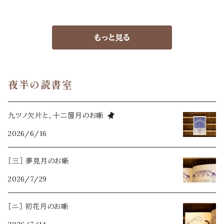
もっと見る
夜半の読書室
九ツノ欠片と、十二箇月のお噺
2026/6/16
［三］ 夢見月のお噺
2026/7/29
［ニ］ 初花月のお噺