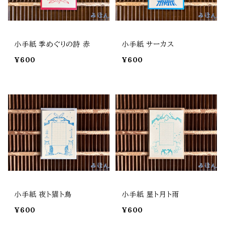
小手紙 季めぐりの詩 赤
小手紙 サーカス
¥600
¥600
小手紙 夜ト猫ト鳥
小手紙 星ト月ト雨
¥600
¥600