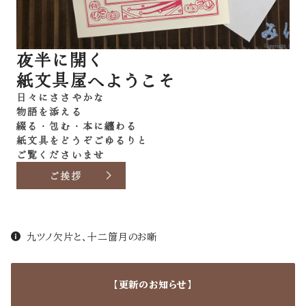
夜半に開く
紙文具屋へようこそ
日々にささやかな
物語を添える
綴る・包む・本に纏わる
紙文具をどうぞごゆるりと
ご覧くださいませ
ご挨拶
九ツノ欠片と、十二箇月のお噺
【更新のお知らせ】