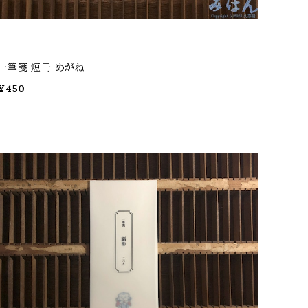
一筆箋 短冊 めがね
¥450