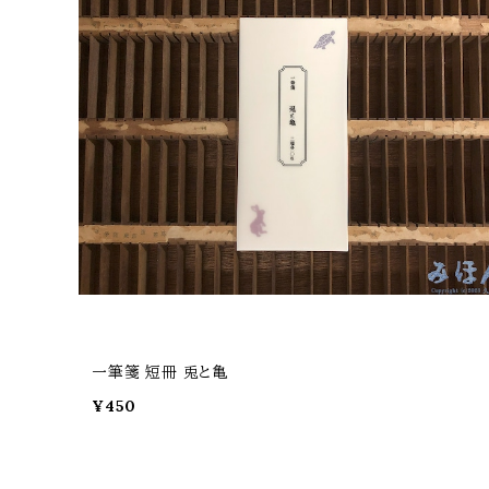
一筆箋 短冊 兎と亀
¥450