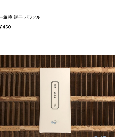
一筆箋 短冊 パラソル
¥450