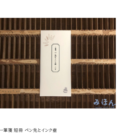
一筆箋 短冊 ペン先とインク壺