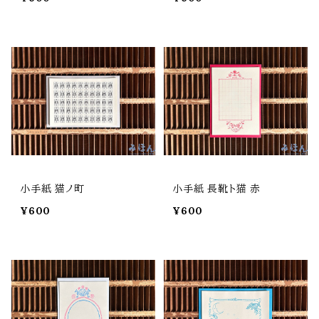
小手紙 猫ノ町
小手紙 長靴ト猫 赤
¥600
¥600