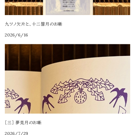
九ツノ欠片と、十二箇月のお噺
2026/6/16
［三］ 夢見月のお噺
2026/7/29