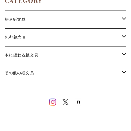
CATEGORY
綴る紙文具
手紙
包む紙文具
十二箇月の手紙
一筆箋
包み紙
本に纏わる紙文具
和手紙
A6
絵暦あわせ
カード
封緘紙
蔵書票
その他の紙文具
洋手紙
短冊
包み紙 小
カード
大
セット
葉書
贈り袋
蔵書票葉書
物語ノ紙片集
小手紙
ミニカード
小
大
繪葉書
セット
用紙箋
久奈屋の本
暦
小
祝い葉書
大
ハイクタンカ箋
絵暦箋 小
ナンデモめも紙セット