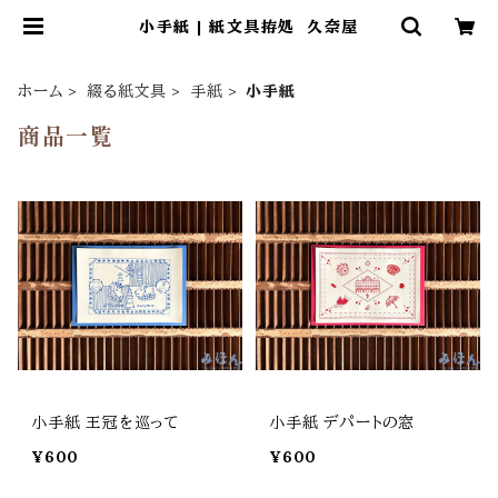
小手紙 | 紙文具拵処 久奈屋
ホーム
綴る紙文具
手紙
小手紙
商品一覧
小手紙 王冠を巡って
小手紙 デパートの窓
¥600
¥600