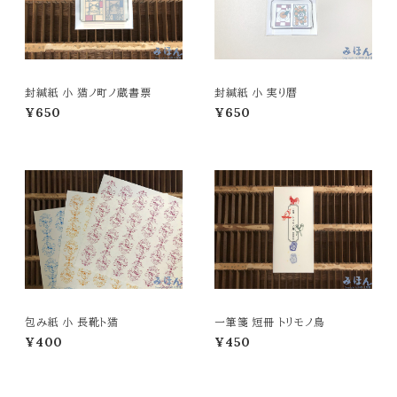
封緘紙 小 猫ノ町ノ蔵書票
封緘紙 小 実り暦
¥650
¥650
包み紙 小 長靴ト猫
一筆箋 短冊 トリモノ鳥
¥400
¥450