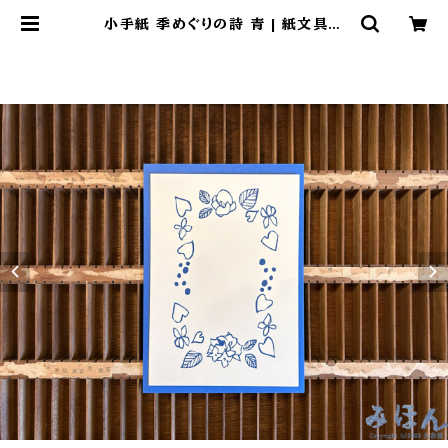
小手紙 季めぐりの詩 青 | 紙文具拵
処 久奈屋