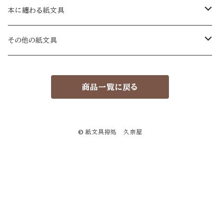
十二箇月の手紙
一筆箋
包み紙
本に纏わる紙文具
和手紙
A6
絵暦あわせ
カード
封緘紙
蔵書票
その他の紙文具
洋手紙
短冊
包み紙 小
カード
大
セット
葉書
贈り袋
蔵書票葉書
物語ノ紙片集
商品一覧に戻る
小手紙
ミニカード
小
大
繪葉書
セット
用紙箋
久奈屋の本
暦
小
祝い葉書
大
ハイクタンカ箋
絵暦箋 小
ナンデモめも紙セット
© 紙文具拵処 久奈屋
小
ゲンコウヨウシ箋
福袋