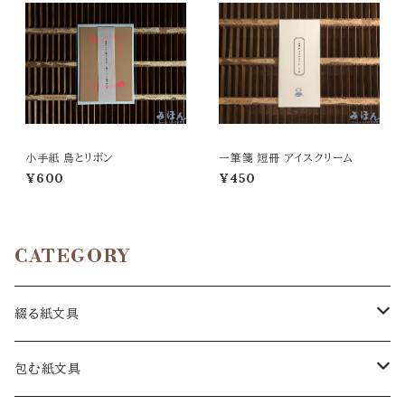
小手紙 鳥とリボン
一筆箋 短冊 アイスクリーム
¥600
¥450
CATEGORY
綴る紙文具
手紙
包む紙文具