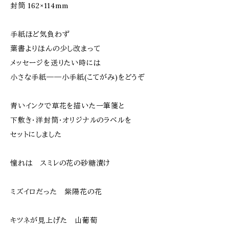
封筒 162×114mm
手紙ほど気負わず
葉書よりほんの少し改まって
メッセージを送りたい時には
小さな手紙――小手紙(こてがみ)をどうぞ
青いインクで草花を描いた一筆箋と
下敷き・洋封筒・オリジナルのラベルを
セットにしました
憧れは スミレの花の砂糖漬け
ミズイロだった 紫陽花の花
キツネが見上げた 山葡萄