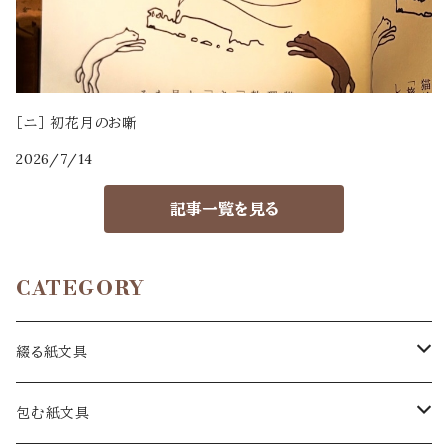
［ニ］ 初花月のお噺
2026/7/14
記事一覧を見る
CATEGORY
綴る紙文具
手紙
包む紙文具