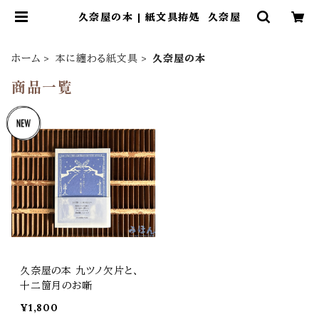
久奈屋の本 | 紙文具拵処 久奈屋
ホーム
本に纏わる紙文具
久奈屋の本
商品一覧
久奈屋の本 九ツノ欠片と、
十二箇月のお噺
¥1,800