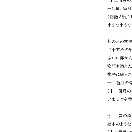
「十二箇月の
一年間、毎
〈物語ノ紙片
小さな小さな
其の月の季
二十五枚の紙
ふいに浮か
物語も添え
物語に綴った
十二箇月の
〈十二箇月の
いまでは定番
今回、其の枠
絵本のような