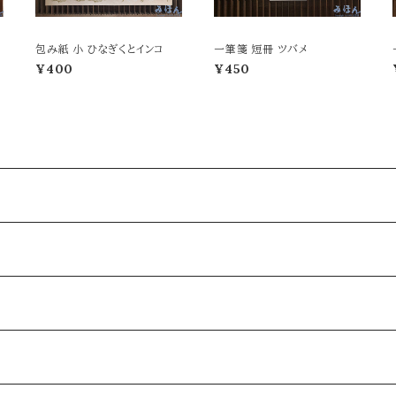
包み紙 小 ひなぎくとインコ
一筆箋 短冊 ツバメ
¥400
¥450