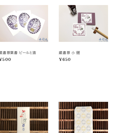
蔵書票葉書 ビールと猫
蔵書票 小 鯉
¥500
¥650