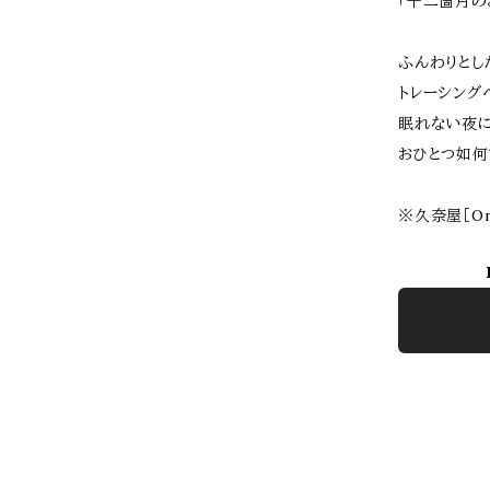
「十二箇月の
ふんわりとし
トレーシング
眠れない夜
おひとつ如何
※久奈屋［On