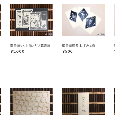
蔵書票セット 猫ノ町ノ蔵書票
蔵書票葉書 ねずみと猫
¥1,000
¥500