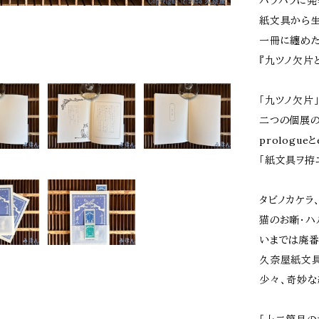
バラバラに発
紙文具から
一冊に纏め
『九ツノ欠片
「九ツノ欠片」
二つの個展
prologue
「紙文具ヲ拵
タビノカケラ
猫のお噺・ハ
いまでは廃番
久奈屋紙文
少々、奇妙