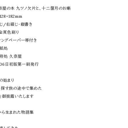
 久奈屋の本 九ツノ欠片と、十二箇月のお噺
28×182mm
じ/右綴じ・縦書き
/全頁色刷り
シングペーパー帯付き
紙処
拵処 久奈屋
6月06日初版第一刷発行
の始まり
を探す旅の途中で集めた
を御披露いたします
から生まれた物語集