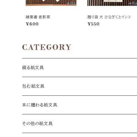
繪葉書 君影草
贈り袋 大 ひなぎくとインコ
¥600
¥550
CATEGORY
綴る紙文具
手紙
包む紙文具
十二箇月の手紙
一筆箋
包み紙
本に纏わる紙文具
和手紙
A6
絵暦あわせ
カード
封緘紙
蔵書票
その他の紙文具