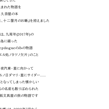
表してきた
生まれた物語を
た久奈屋の本
と、十二箇月のお噺』を拵えました
は、九周年(2017年)の
の為に綴った
とepilogueのみの物語
エル処ノ９ツノ欠片」のこと
、夜汽車・星に向かって
ルノ日ダマリ・星にサイダー……
となってしまった懐かしい
具の名前も散りばめられた
な紙文具屋の旅の物語です