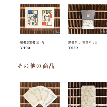
蔵書票葉書 猫ノ町
蔵書票 小 夜空の地図
¥400
¥650
その他の商品