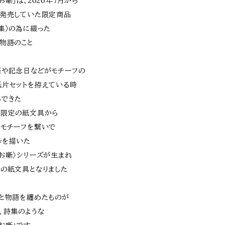
お噺」は、2020年7月から
月発売していた限定商品
集〉の為に綴った
物語のこと
語や記念日などがモチーフの
片セットを拵えている時
んできた
た限定の紙文具から
モチーフを繋いで
枠を描いた
お噺〉シリーズが生まれ
の紙文具となりました
と物語を纏めたものが
、詩集のような