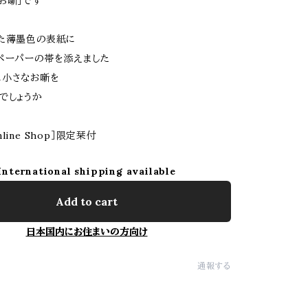
お噺」です
た薄墨色の表紙に
ペーパーの帯を添えました
に小さなお噺を
でしょうか
line Shop］限定栞付
International shipping available
Add to cart
日本国内にお住まいの方向け
通報する