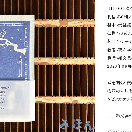
HH-001
判型：B6判/1
製本：無線綴
仕様：76頁
装丁：トレー
著者：夜之本
発行：紙文具
2026年0
本を開くと旅
物語の欠片
タビノカケラ
――紙文具