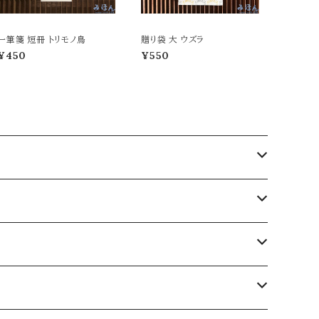
一筆箋 短冊 トリモノ鳥
贈り袋 大 ウズラ
¥450
¥550