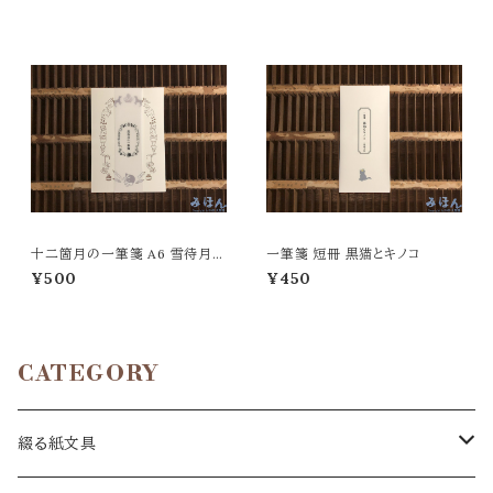
十二箇月の一筆箋 A6 雪待月の
一筆箋 短冊 黒猫とキノコ
一筆箋
¥500
¥450
CATEGORY
綴る紙文具