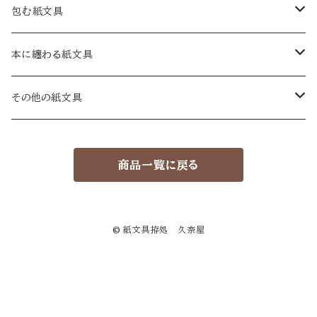
手紙
包む紙文具
十二箇月の手紙
一筆箋
包み紙
本に纏わる紙文具
和手紙
A6
絵暦あわせ
カード
封緘紙
蔵書票
その他の紙文具
洋手紙
短冊
包み紙 小
カード
大
セット
葉書
贈り袋
蔵書票葉書
物語ノ紙片集
商品一覧に戻る
小手紙
ミニカード
小
大
繪葉書
セット
用紙箋
久奈屋の本
暦
小
祝い葉書
大
ハイクタンカ箋
絵暦箋 小
ナンデモめも紙セット
© 紙文具拵処 久奈屋
小
ゲンコウヨウシ箋
福袋