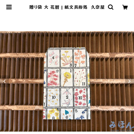
贈り袋 大 花暦 | 紙文具拵処 久奈屋