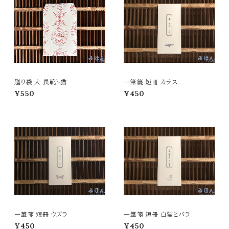
贈り袋 大 長靴ト猫
一筆箋 短冊 カラス
¥550
¥450
一筆箋 短冊 ウズラ
一筆箋 短冊 白猫とバラ
¥450
¥450