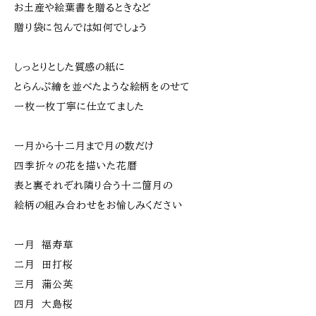
お土産や絵葉書を贈るときなど
贈り袋に包んでは如何でしょう
しっとりとした質感の紙に
とらんぷ繪を並べたような絵柄をのせて
一枚一枚丁寧に仕立てました
一月から十二月まで月の数だけ
四季折々の花を描いた花暦
表と裏それぞれ隣り合う十二箇月の
絵柄の組み合わせをお愉しみください
一月 福寿草
二月 田打桜
三月 蒲公英
四月 大島桜