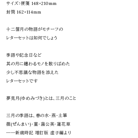
サイズ：便箋 148×210mm
封筒 162×114mm
十二箇月の物語がモチーフの
レターセットは如何でしょう
季語や記念日など
其の月に纏わるモノを散りばめた
少し不思議な物語を添えた
レターセットです
夢見月(ゆめみづき)とは、三月のこと
三月の季語は、春の水・燕・土筆
薇(ぜんまい)・菫・蒲公英・蓮花草
――新歳時記 増訂版 虚子編より