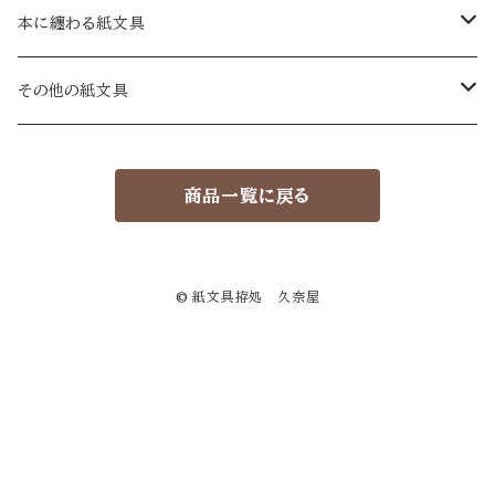
十二箇月の手紙
一筆箋
包み紙
本に纏わる紙文具
和手紙
A6
絵暦あわせ
カード
封緘紙
蔵書票
その他の紙文具
洋手紙
短冊
包み紙 小
カード
大
セット
葉書
贈り袋
蔵書票葉書
物語ノ紙片集
商品一覧に戻る
小手紙
ミニカード
小
大
繪葉書
セット
用紙箋
久奈屋の本
暦
小
祝い葉書
大
ハイクタンカ箋
絵暦箋 小
ナンデモめも紙セット
© 紙文具拵処 久奈屋
小
ゲンコウヨウシ箋
福袋