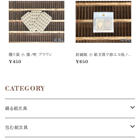
贈り袋 小 猫ノ町 ブラウン
封緘紙 小 紙文具ヲ拵エル処ノ９
ツノ欠片
¥450
¥650
CATEGORY
綴る紙文具
手紙
包む紙文具