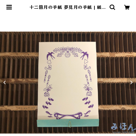
十二箇月の手紙 夢見月の手紙 | 紙文
具拵処 久奈屋