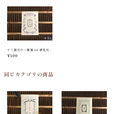
十二箇月の一筆箋 A6 夢見月の
一筆箋
¥500
同じカテゴリの商品