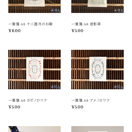
一筆箋 A6 十二箇月のお噺
一筆箋 A6 君影草
¥600
¥500
一筆箋 A6 カゼノロツク
一筆箋 A6 アメノロツク
¥500
¥500