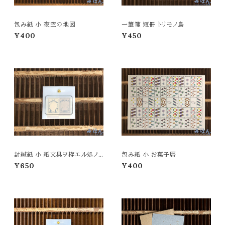
包み紙 小 夜空の地図
一筆箋 短冊 トリモノ鳥
¥400
¥450
封緘紙 小 紙文具ヲ拵エル処ノ９
包み紙 小 お菓子暦
ツノ欠片
¥650
¥400