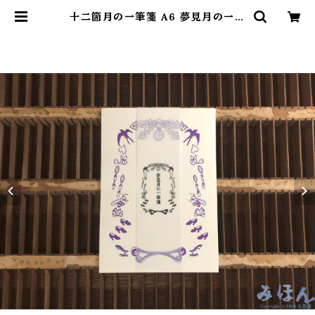
十二箇月の一筆箋 A6 夢見月の一筆
箋 | 紙文具拵処 久奈屋