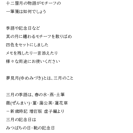
十二箇月の物語がモチーフの
一筆箋は如何でしょう
季語や記念日など
其の月に纏わるモチーフを散りばめ
四色をセットにしました
メモを残したり一言添えたり
様々な用途にお使いください
夢見月(ゆめみづき)とは、三月のこと
三月の季語は、春の水・燕・土筆
薇(ぜんまい)・菫・蒲公英・蓮花草
－新歳時記 増訂版 虚子編より
三月の記念日は
みつばちの日・靴の記念日