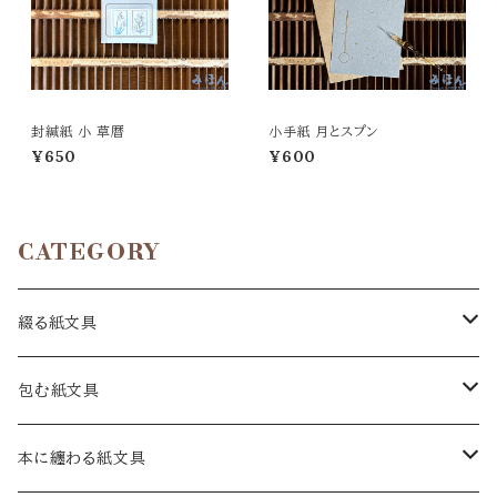
封緘紙 小 草暦
小手紙 月とスプン
¥650
¥600
CATEGORY
綴る紙文具
手紙
包む紙文具
十二箇月の手紙
一筆箋
包み紙
本に纏わる紙文具