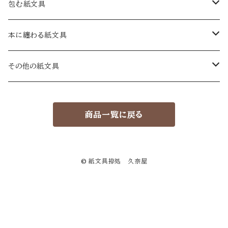
手紙
包む紙文具
十二箇月の手紙
一筆箋
包み紙
本に纏わる紙文具
和手紙
A6
絵暦あわせ
カード
封緘紙
蔵書票
その他の紙文具
洋手紙
短冊
包み紙 小
カード
大
セット
葉書
贈り袋
蔵書票葉書
物語ノ紙片集
商品一覧に戻る
小手紙
ミニカード
小
大
繪葉書
セット
用紙箋
久奈屋の本
暦
小
祝い葉書
大
ハイクタンカ箋
絵暦箋 小
ナンデモめも紙セット
© 紙文具拵処 久奈屋
小
ゲンコウヨウシ箋
福袋