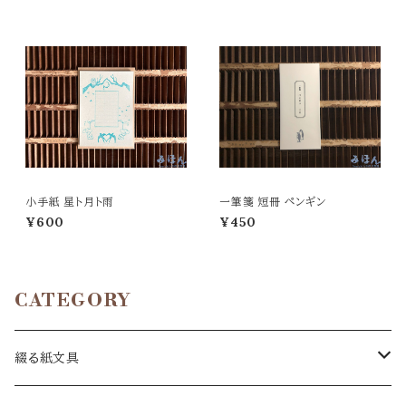
小手紙 星ト月ト雨
一筆箋 短冊 ペンギン
¥600
¥450
CATEGORY
綴る紙文具