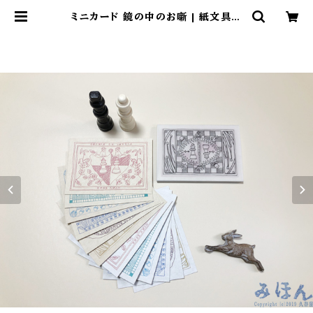
ミニカード 鏡の中のお噺 | 紙文具拵
処 久奈屋