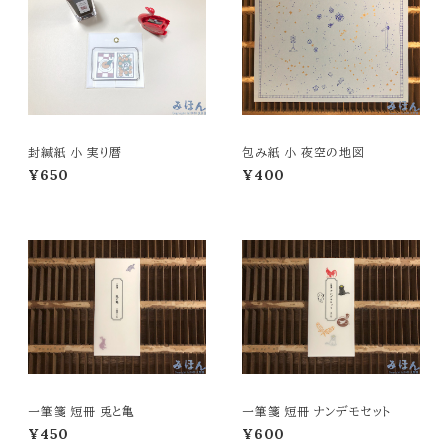
封緘紙 小 実り暦
包み紙 小 夜空の地図
¥650
¥400
一筆箋 短冊 兎と亀
一筆箋 短冊 ナンデモセット
¥450
¥600