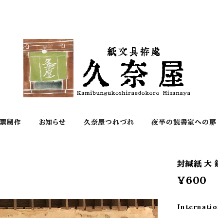
票制作
お知らせ
久奈屋つれづれ
夜半の読書室への扉
封緘紙 大
¥600
Internatio