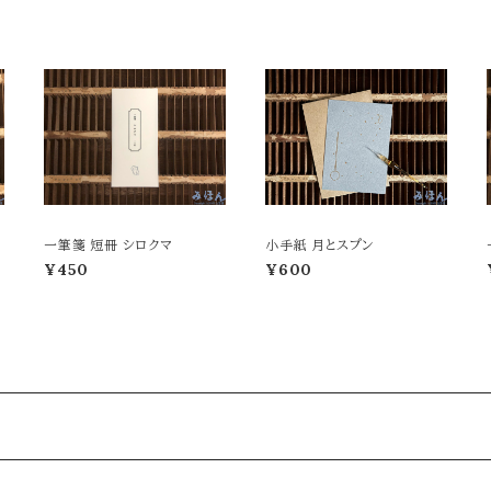
一筆箋 短冊 シロクマ
小手紙 月とスプン
¥450
¥600