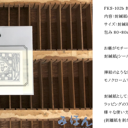
FKS-102
内容：封緘紙6
サイズ：封緘紙
包み 80×80
お噺がモチー
封緘紙(シー
挿絵のような
モノクローム
封緘紙として
ラッピングの
様々な使い方
(剥離紙を剥