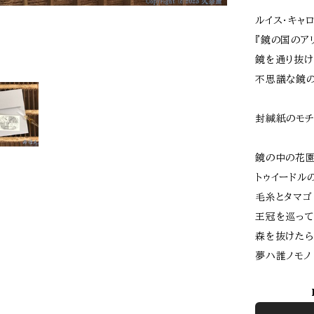
ルイス・キャ
『鏡の国のア
鏡を通り抜け
不思議な鏡
封緘紙のモチ
鏡の中の花
トゥイードル
毛糸とタマゴ
王冠を巡っ
森を抜けたら
夢ハ誰ノモノ