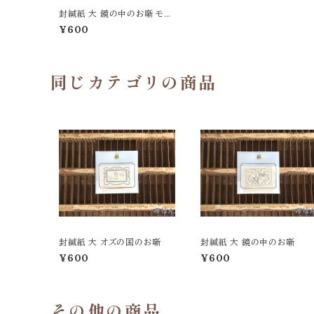
封緘紙 大 鏡の中のお噺 モノ
クローム
¥600
同じカテゴリの商品
封緘紙 大 オズの国のお噺
封緘紙 大 鏡の中のお噺
¥600
¥600
その他の商品