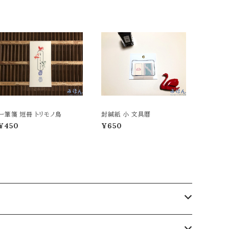
一筆箋 短冊 トリモノ鳥
封緘紙 小 文具暦
¥450
¥650