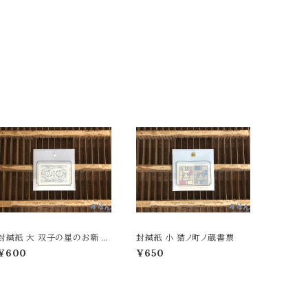
封緘紙 大 双子の星のお噺 モ
封緘紙 小 猫ノ町ノ蔵書票
ノクローム
¥600
¥650