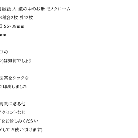
b 封緘紙 大 鏡の中のお噺 モノクローム
種各2枚 計12枚
 55×38mm
mm
フの
ル)は如何でしょう
図案をシックな
で印刷しました
封筒に貼る他
アクセントなど
をお愉しみください
がしてお使い頂けます)