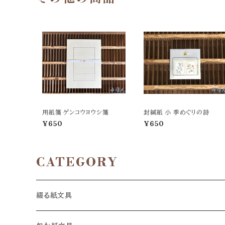
用紙箋 ゲンコウヨウシ箋
封緘紙 小 季めぐりの詩
¥650
¥650
CATEGORY
綴る紙文具