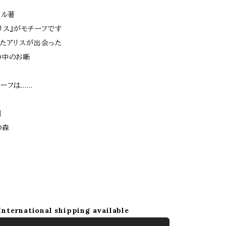
ロル著
リス』がモチーフです
たアリスが出会った
の中のお噺
ーフは……
園
の森
て
International shipping available