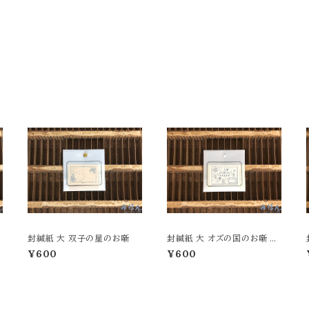
封緘紙 大 双子の星のお噺
封緘紙 大 オズの国のお噺 モ
ノクローム
¥600
¥600