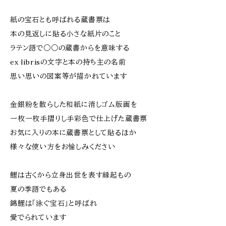
紙の宝石とも呼ばれる蔵書票は
本の見返しに貼る小さな紙片のこと
ラテン語で○○の蔵書からを意味する
ex librisの文字と本の持ち主の名前
思い思いの図案等が描かれています
金銀粉を散らした和紙に消しゴム版画を
一枚一枚手摺りし手彩色で仕上げた蔵書票
お気に入りの本に蔵書票として貼るほか
様々な使い方をお愉しみください
鯉は古くから立身出世を表す縁起もの
夏の季語でもある
錦鯉は「泳ぐ宝石」と呼ばれ
愛でられています