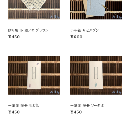
贈り袋 小 猫ノ町 ブラウン
小手紙 月とスプン
¥450
¥600
一筆箋 短冊 兎と亀
一筆箋 短冊 ソーダ水
¥450
¥450