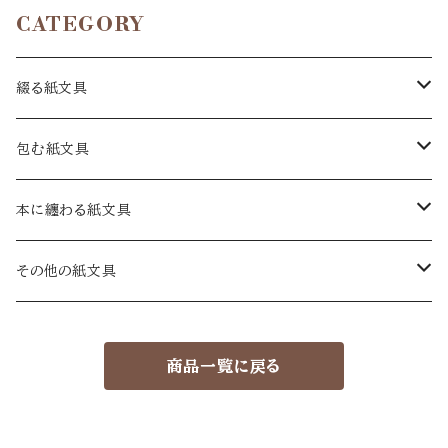
CATEGORY
綴る紙文具
手紙
包む紙文具
十二箇月の手紙
一筆箋
包み紙
本に纏わる紙文具
和手紙
A6
絵暦あわせ
カード
封緘紙
蔵書票
その他の紙文具
洋手紙
短冊
包み紙 小
カード
大
セット
葉書
贈り袋
蔵書票葉書
物語ノ紙片集
商品一覧に戻る
小手紙
ミニカード
小
大
繪葉書
セット
用紙箋
久奈屋の本
暦
小
祝い葉書
大