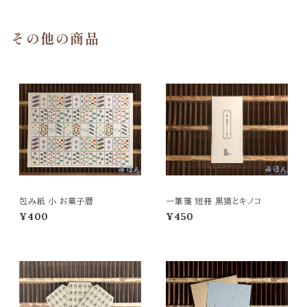
その他の商品
包み紙 小 お菓子暦
一筆箋 短冊 黒猫とキノコ
¥400
¥450