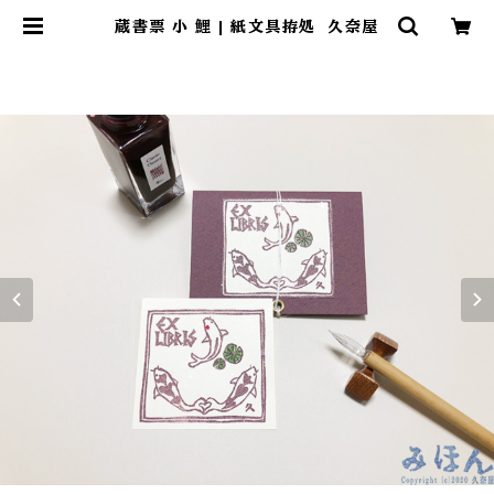
蔵書票 小 鯉 | 紙文具拵処 久奈屋