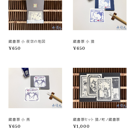
蔵書票 小 夜空の地図
蔵書票 小 猫
¥650
¥650
蔵書票 小 燕
蔵書票セット 猫ノ町ノ蔵書票
¥650
¥1,000