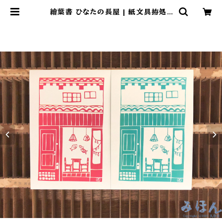
繪葉書 ひなたの長屋 | 紙文具拵処
久奈屋