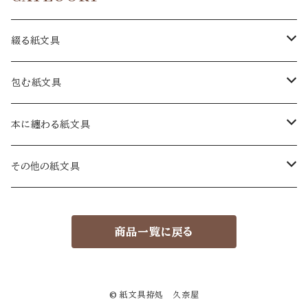
綴る紙文具
手紙
包む紙文具
十二箇月の手紙
一筆箋
包み紙
本に纏わる紙文具
和手紙
A6
絵暦あわせ
カード
封緘紙
蔵書票
その他の紙文具
洋手紙
短冊
包み紙 小
カード
大
セット
葉書
贈り袋
蔵書票葉書
物語ノ紙片集
商品一覧に戻る
小手紙
ミニカード
小
大
繪葉書
セット
用紙箋
久奈屋の本
暦
小
祝い葉書
大
ハイクタンカ箋
絵暦箋 小
ナンデモめも紙セット
© 紙文具拵処 久奈屋