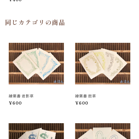
同じカテゴリの商品
繪葉書 君影草
繪葉書 鼓草
¥600
¥600