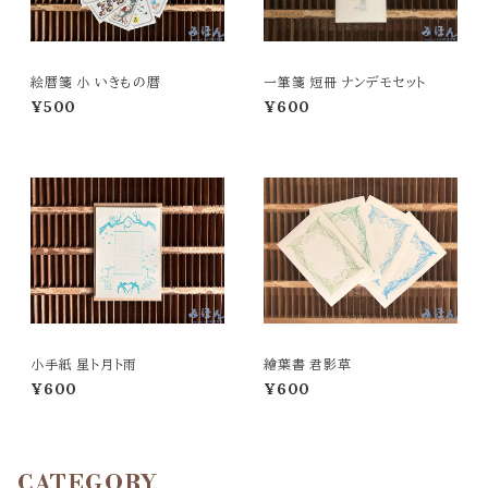
絵暦箋 小 いきもの暦
一筆箋 短冊 ナンデモセット
¥500
¥600
小手紙 星ト月ト雨
繪葉書 君影草
¥600
¥600
CATEGORY