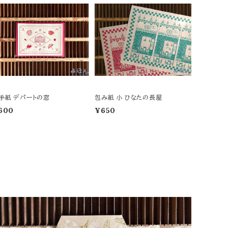
手紙 デパートの窓
包み紙 小 ひなたの長屋
600
¥650