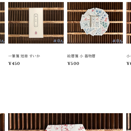
一筆箋 短冊 すいか
絵暦箋 小 器物暦
小
¥450
¥500
¥