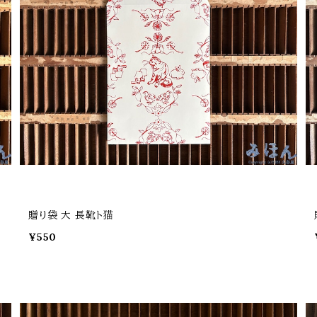
贈り袋 大 長靴ト猫
¥550