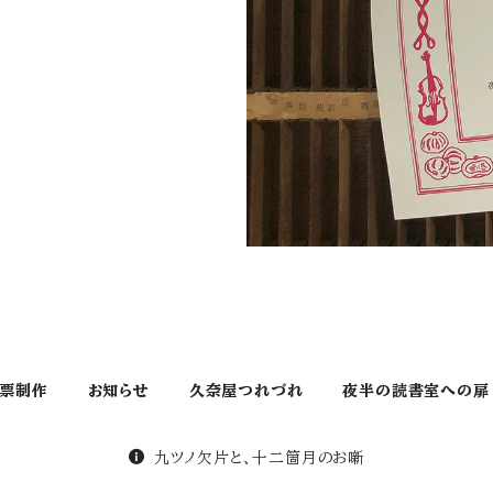
票制作
お知らせ
久奈屋つれづれ
夜半の読書室への扉
九ツノ欠片と、十二箇月のお噺