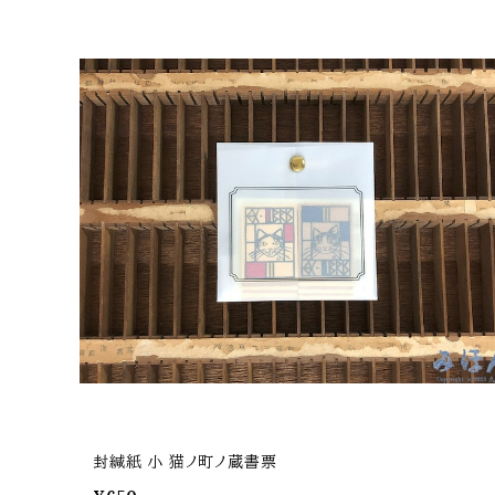
封緘紙 小 猫ノ町ノ蔵書票