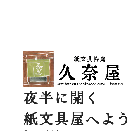
夜半に開く
紙文具屋へよ