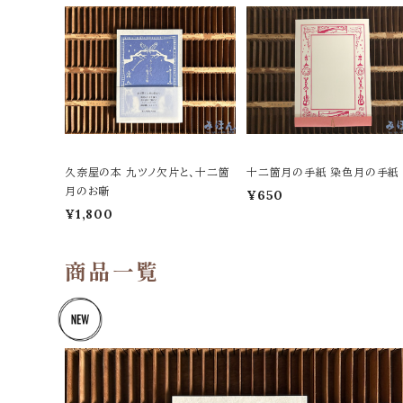
久奈屋の本 九ツノ欠片と、十二箇
十二箇月の手紙 染色月の手紙
月のお噺
¥650
¥1,800
商品一覧