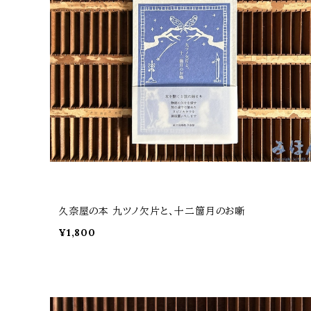
久奈屋の本 九ツノ欠片と、十二箇月のお噺
¥1,800